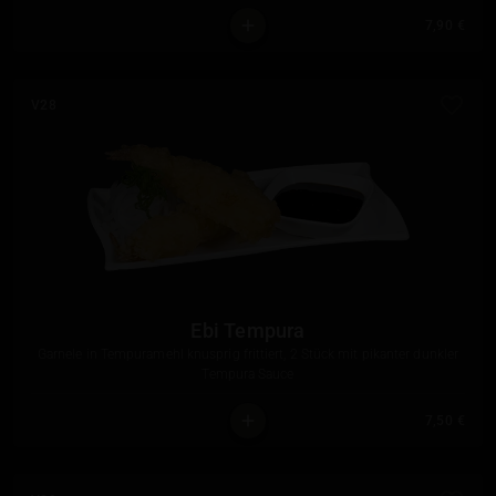
7,90 €
V28
Ebi Tempura
Garnele in Tempuramehl knusprig frittiert, 2 Stück mit pikanter dunkler
Tempura Sauce
7,50 €