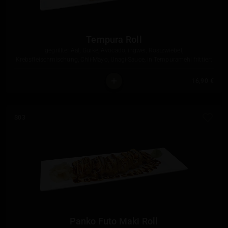
Tempura Roll
gegrillter Aal, Gurke, Avocado, ingwer, Röstzwiebel,
Krebsfleischmischung, Chli-Mayo, Unagi-Sauce, in Tempuramehl frittiert
16,90 €
S03
Panko Futo Maki Roll