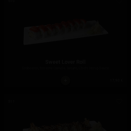
S10
Sweet Lover Roll
Erdbeeren, frittierte Garnele, Sesam, Chefs Honig-Sauce
17,90 €
S11