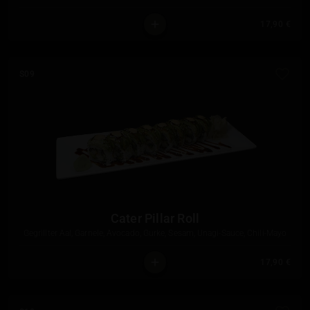
17,90 €
S09
Cater Pillar Roll
Gegrillter Aal, Garnele, Avocado, Gurke, Sesam, Unagi-Sauce, Chili-Mayo
17,90 €