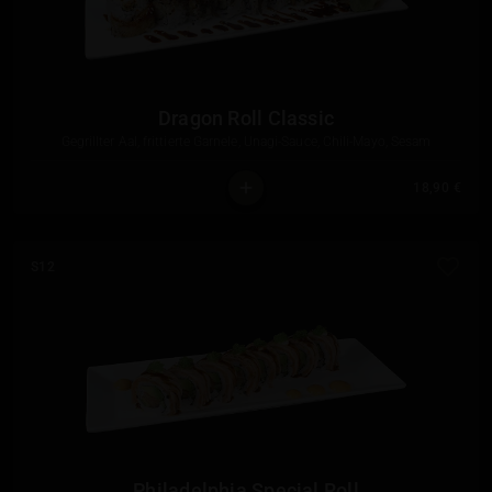
Dragon Roll Classic
Gegrillter Aal, frittierte Garnele, Unagi-Sauce, Chili-Mayo, Sesam
18,90 €
S12
Philadelphia Special Roll