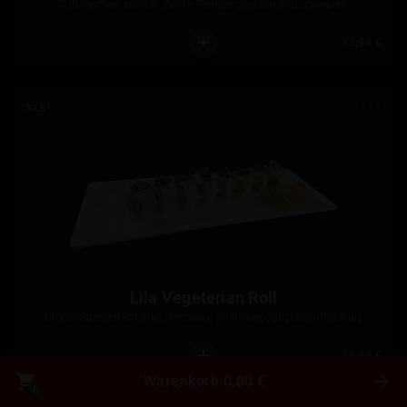
Tofutaschen süßlich, Gurke, Tempuraflocken, Röstzwiebeln
15,90 €
S18
Lila Vegeterian Roll
Grüner Spargel, Oshinko, Avocado, Chili-Mayo, Süsskartoffelchips
16,90 €
Warenkorb 0,00 €
0