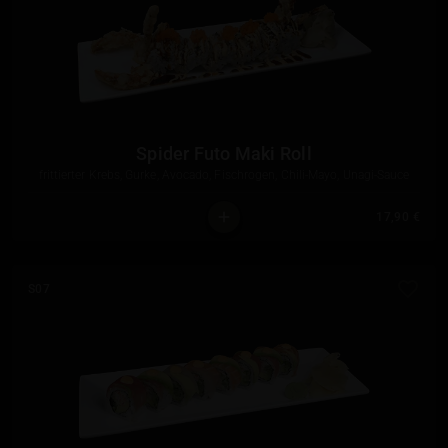
Spider Futo Maki Roll
frittierter Krebs, Gurke, Avocado, Fischrogen, Chili-Mayo, Unagi-Sauce
17,90 €
S07