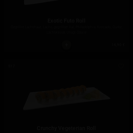
Exotic Futo Roll
Gegrillte Lachshaut, Lachs, gegrillter Aal, Philadelphia, Avocado, Gurke,
Lachskaviar, Unagi-Sauce
16,90 €
S17
Crunchy Vegeterian Roll