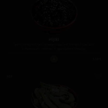
Hijiki
gekochte Hjijiki-Algen (Seealgensalat) mit Shiitake-Pilzen und
Lotoswurzeln verfeinert in japanischem Dressing
5,50 €
V09