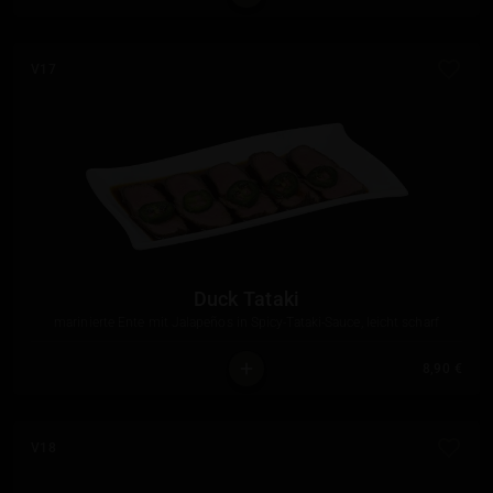
V17
Duck Tataki
marinierte Ente mit Jalapeños in Spicy-Tataki-Sauce, leicht scharf
8,90 €
V18