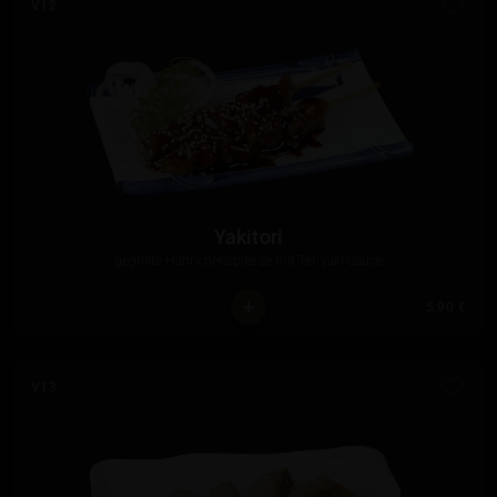
V12
Yakitori
gegrillte Hähnchenspiesse mit Teriyaki-Sauce
5,90 €
V13