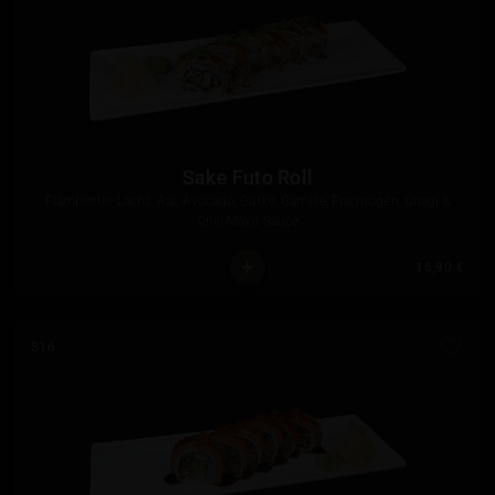
Sake Futo Roll
Flambierter Lachs, Aal, Avocado, Gurke, Garnele, Fischrogen, Unagi &
Chili-Mayo Sauce
16,90 €
S16