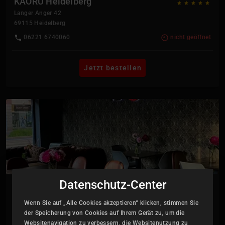
KAORU Heidelberg
Langer Anger 42
69115
Heidelberg
06221 6740060
nicht geöffnet
Jetzt bestellen
Datenschutz-Center
KAORU Frankfurt Bockenheim
Voltastraße 65B
Wenn Sie auf „Alle Cookies akzeptieren“ klicken, stimmen Sie
60486
Frankfurt a.M.
der Speicherung von Cookies auf Ihrem Gerät zu, um die
Websitenavigation zu verbessern, die Websitenutzung zu
069 26940768
nicht geöffnet